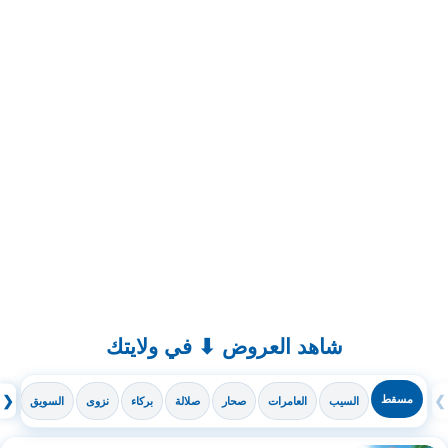
شاهد العروض ⬇ في ولايتك
❯
مسقط
❮
السيب
العامرات
صحار
صلالة
بركاء
نزوى
السويق
ال