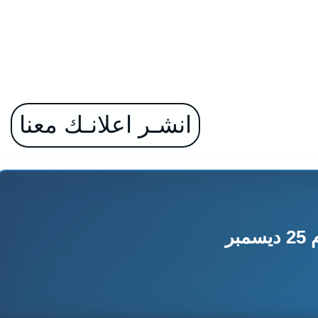
انشـر اعلانـك معنا
ر