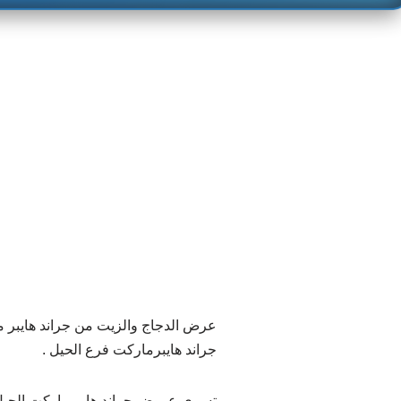
عرض الدجاج والزيت من جراند هايبر 
جراند هايبرماركت فرع الحيل .
تسري عروض جراند هايبرماركت الحيل ليوم 25 ديسمب