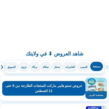
شاهد العروض ⬇ في ولايتك
❯
مسقط
❮
السيب
العامرات
صحار
صلالة
بركاء
نزوى
السويق
ال
عروض نستو هايبر ماركت للمنتجات الطازجة من 9 حتى
11 اغسطس
مشاهدة العرض