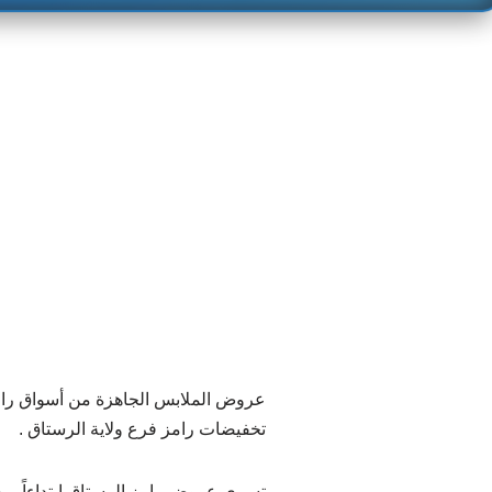
عروض الملابس الجاهزة من أسواق رام
تخفيضات رامز فرع ولاية الرستاق .
تسري عروض رامز الرستاق ابتداءاً من 23 يونيو 2022 