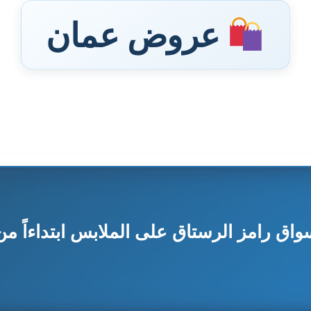
عروض عمان
 رامز الرستاق على الملابس ابتداءاً من 23 يوني