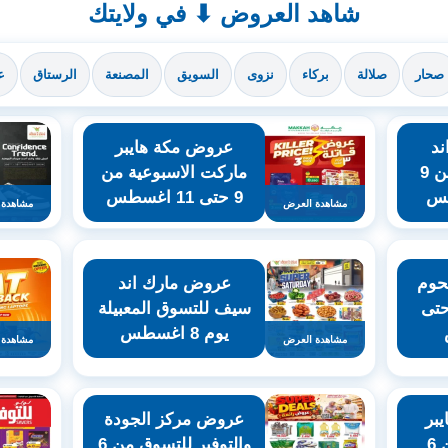
شاهد العروض ⬇ في ولايتك
صحار
صلالة
بركاء
نزوى
السويق
المصنعة
الرستاق
ع
د
عروض مكة هايبر
سيف للتسوق من 9
ماركت الاسبوعية من
9 حتى 11 اغسطس
مشاهدة العرض
مشاهدة 
حوم
عروض مارك اند
نوعة من 8 حتى
سيف للتسوق المعبيلة
يوم 8 اغسطس
مشاهدة العرض
مشاهدة 
بر
عروض مركز الجودة
ماركت روي من 6
والتوفير للتسوق من 6