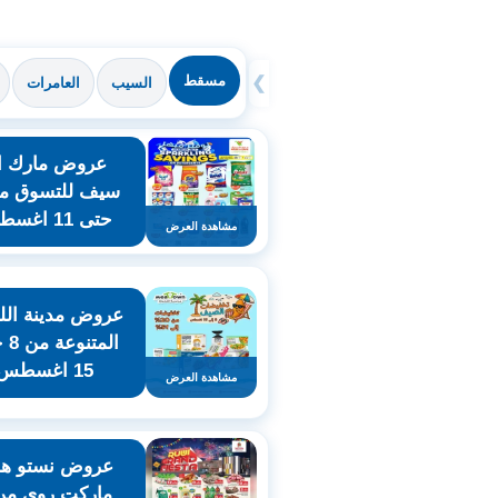
مسقط
❯
السيب
العامرات
عروض مارك ان
حتى 11 اغسطس
مشاهدة العرض
عروض مدينة الل
المت
15 اغسطس
مشاهدة العرض
عروض نستو هاي