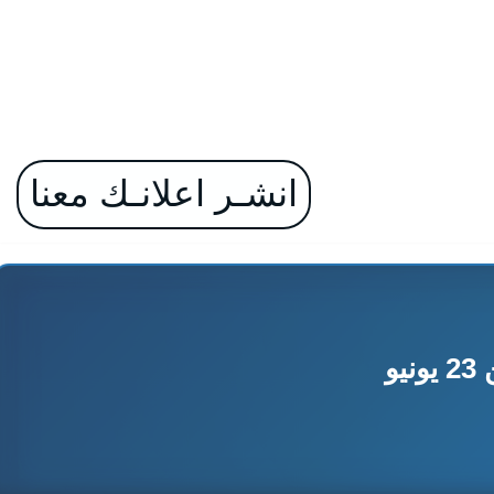
انشـر اعلانـك معنا
و