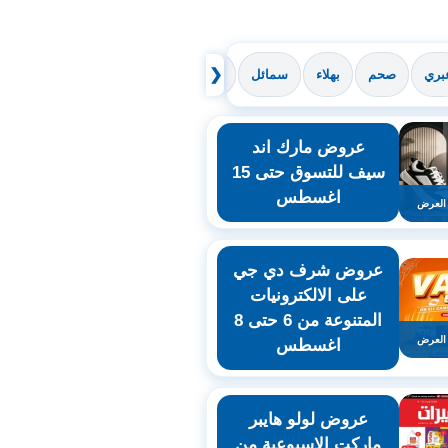
❮
بري
صحم
بهلاء
سمائل
صور
جعلان
إبراء
المضيبي
عروض مارك اند
سيف للتسوق حتى 15
اغسطس
العرض
عروض شرف دي جي
على الالكترونيات
المتنوعة من 6 حتى 8
العرض
اغسطس
عروض لولو هايبر
ماركت الاسبوعية من