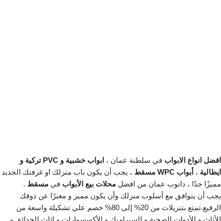
افضل انواع الابواب
في سلطنة عمان ،
ابواب خشبية و PVC تركية و
ايطالية
،
أبواب WPC مسقط
، يجب أن يكون باب منزلك او غرفتك الجديد
مميزًا جدًا ، دانوب عمان من افضل
محلات بيع الأبواب
في
مسقط
.
يجب أن يتوافق مع أسلوب منزلك وأن يكون مميز و معبرًا عن ذوقك
الرفيع.تمتع بتنزيلات من 20% إلى 80% خصم علي تشكيلة واسعة من
الأثاث و الأدوات الصحية و السيراميك و الأكسسوارات و اثاث الحدائق و