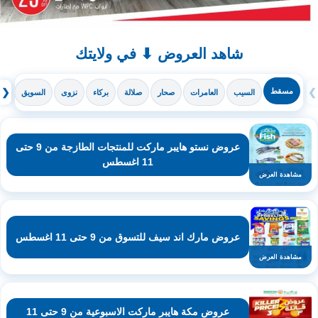
شاهد العروض ⬇ في ولايتك
❯
مسقط
❮
السيب
العامرات
صحار
صلالة
بركاء
نزوى
السويق
ال
عروض نستو هايبر ماركت للمنتجات الطازجة من 9 حتى
11 اغسطس
مشاهدة العرض
عروض مارك اند سيف للتسوق من 9 حتى 11 اغسطس
مشاهدة العرض
عروض مكة هايبر ماركت الاسبوعية من 9 حتى 11