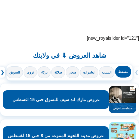
[new_royalslider id=”121″]
شاهد العروض ⬇ في ولايتك
❯
مسقط
❮
السيب
العامرات
صحار
صلالة
بركاء
نزوى
السويق
ال
عروض مارك اند سيف للتسوق حتى 15 اغسطس
مشاهدة العرض
عروض مدينة اللحوم المتنوعة من 8 حتى 15 اغسطس