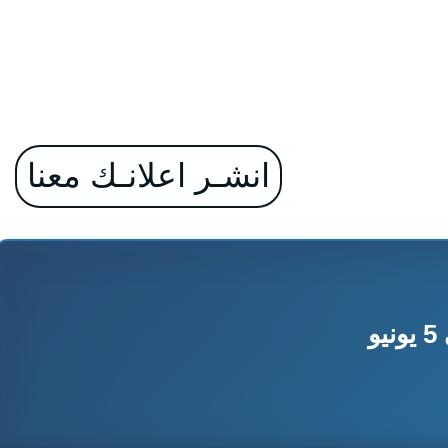
انشـر اعلانـك معنا
و