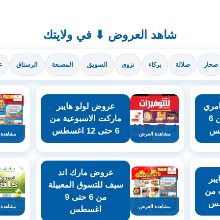
شاهد العروض ⬇ في ولايتك
صحار
صلالة
بركاء
نزوى
السويق
المصنعة
الرستاق
ع
مري
عروض لولو هايبر
هايبر ماركت من 6
ماركت الاسبوعية من
6 حتى 12 اغسطس
مشاهدة العرض
مشاهدة 
عروض مارك اند
بر
سيف للتسوق المعبيلة
 من
من 6 حتى 9
مشاهدة العرض
مشاهدة 
اغسطس