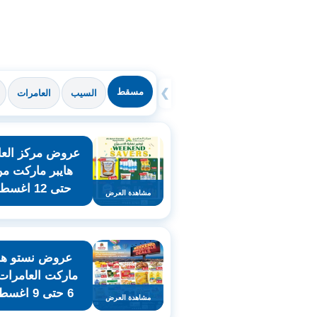
مسقط
❯
السيب
العامرات
عروض مركز العا
حتى 12 اغسطس
مشاهدة العرض
عروض نستو هاي
ماركت العامرات
6 حتى 9 اغسطس
مشاهدة العرض