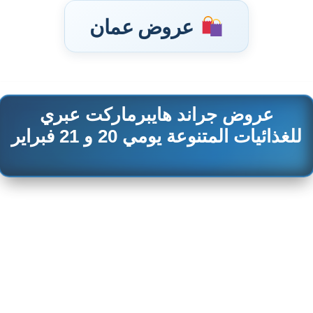
عروض عمان
عروض جراند هايبرماركت عبري
تخطى
إلى
للغذائيات المتنوعة يومي 20 و 21 فبراير
المحتوى