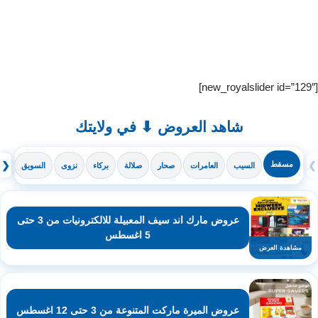
[new_royalslider id=”129″]
شاهد العروض ⬇ في ولايتك
❯
مسقط
❮
السيب
العامرات
صحار
صلالة
بركاء
نزوى
السويق
ال
عروض مارك اند سيف المعبيلة للالكترونيات من 3 حتى
5 اغسطس
مشاهدة العرض
عروض الميرة ماركت المتنوعة من 3 حتى 12 اغسطس