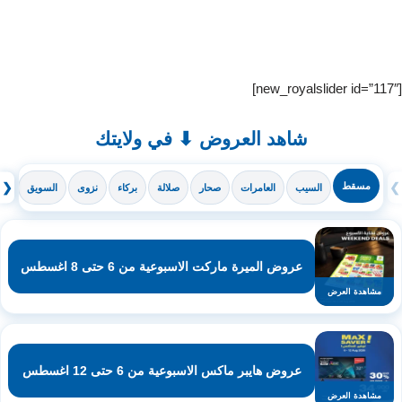
[new_royalslider id=”117″]
شاهد العروض ⬇ في ولايتك
❯
مسقط
❮
السيب
العامرات
صحار
صلالة
بركاء
نزوى
السويق
ال
عروض الميرة ماركت الاسبوعية من 6 حتى 8 اغسطس
مشاهدة العرض
عروض هايبر ماكس الاسبوعية من 6 حتى 12 اغسطس
مشاهدة العرض