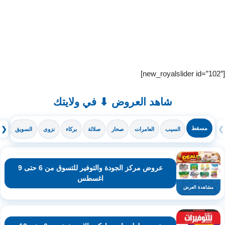
[new_royalslider id=”102″]
شاهد العروض ⬇ في ولايتك
❯
مسقط
❮
السيب
العامرات
صحار
صلالة
بركاء
نزوى
السويق
ال
عروض مركز الجودة والتوفير للتسوق من 6 حتى 9
اغسطس
مشاهدة العرض