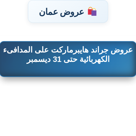
عروض عمان
عروض جراند هايبرماركت على المدافىء
تخطى
إلى
الكهربائية حتى 31 ديسمبر
المحتوى