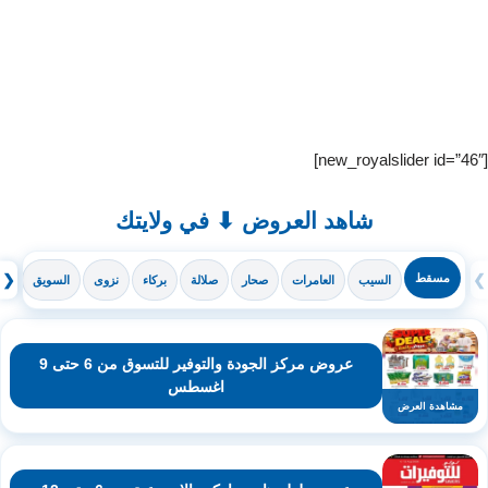
[new_royalslider id=”46″]
شاهد العروض ⬇ في ولايتك
❯
مسقط
❮
السيب
العامرات
صحار
صلالة
بركاء
نزوى
السويق
ال
عروض مركز الجودة والتوفير للتسوق من 6 حتى 9
اغسطس
مشاهدة العرض