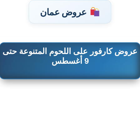
عروض عمان
عروض كارفور على اللحوم المتنوعة حتى
تخطى
إلى
9 أغسطس
المحتوى