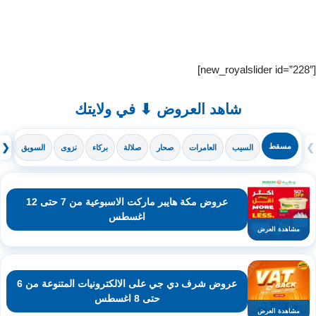
[new_royalslider id=”228″]
شاهد العروض ⬇ في ولايتك
❯
مسقط
❮
السيب
العامرات
صحار
صلالة
بركاء
نزوى
السويق
ال
عروض مكة هايبر ماركت الاسبوعية من 7 حتى 12
اغسطس
مشاهدة العرض
عروض شرف دي جي على الالكترونيات المتنوعة من 6
حتى 8 اغسطس
مشاهدة العرض