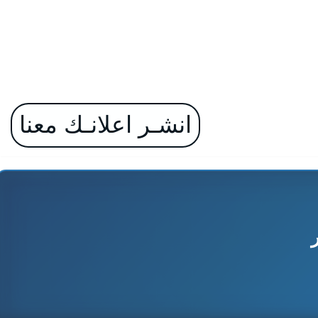
انشـر اعلانـك معنا