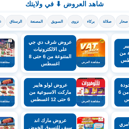
شاهد العروض ⬇ في ولايتك
صحار
صلالة
بركاء
نزوى
السويق
المصنعة
الرستاق
ع
عروض شرف دي جي
بر
على الالكترونيات
ة من
المتنوعة من 6 حتى 8
مشاهدة العرض
مشاهدة 
اغسطس
ودة
عروض لولو هايبر
والتوفير للتسوق من 6
ماركت الاسبوعية من
6 حتى 12 اغسطس
مشاهدة العرض
مشاهدة 
عروض مارك اند
مري
سيف للتسوق الخوض