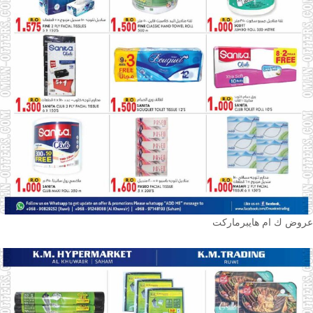
عروض ك ام هايبرماركت