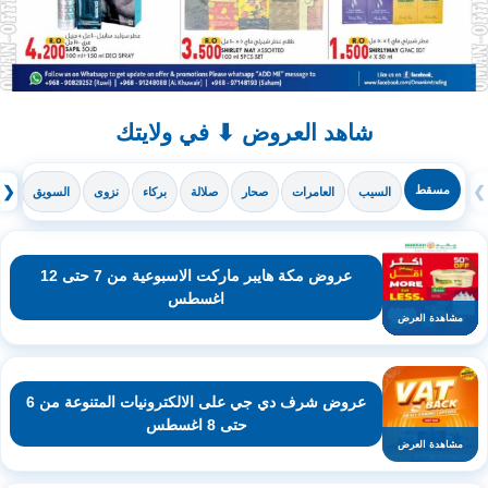
شاهد العروض ⬇ في ولايتك
❯
مسقط
❮
السيب
العامرات
صحار
صلالة
بركاء
نزوى
السويق
ال
عروض مكة هايبر ماركت الاسبوعية من 7 حتى 12
اغسطس
مشاهدة العرض
عروض شرف دي جي على الالكترونيات المتنوعة من 6
حتى 8 اغسطس
مشاهدة العرض