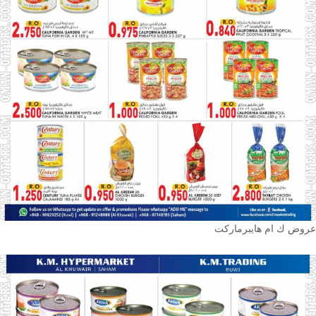
عروض ك ام هايبرماركت