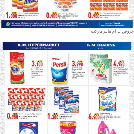
عروض ك ام هايبرماركت