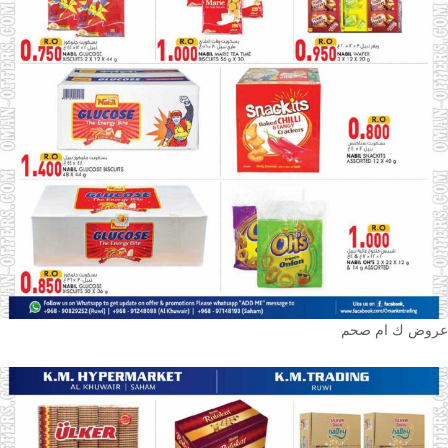
عروض ك ام صحم