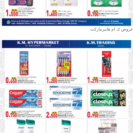
عروض ك ام هايبرماركت