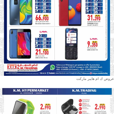
عروض ك ام هايبر ماركت