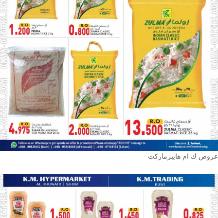
عروض ك ام هايبرماركت