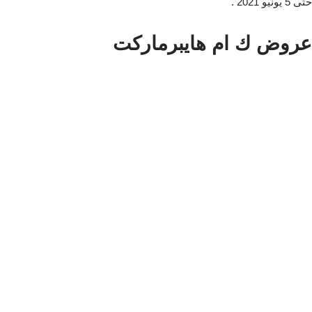
حتى 5 يونيو 2021 .
عروض ك ام هايبرماركت