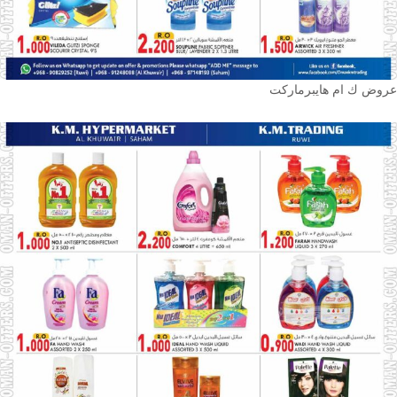
عروض ك ام هايبرماركت