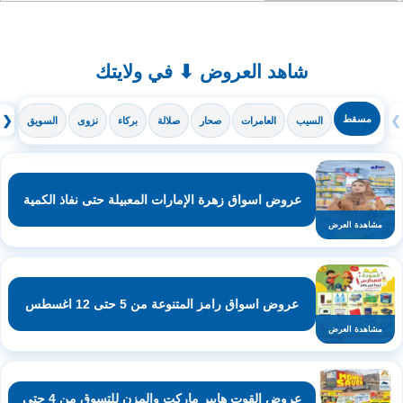
شاهد العروض ⬇ في ولايتك
❯
مسقط
❮
السيب
العامرات
صحار
صلالة
بركاء
نزوى
السويق
ال
عروض اسواق زهرة الإمارات المعبيلة حتى نفاذ الكمية
مشاهدة العرض
عروض اسواق رامز المتنوعة من 5 حتى 12 اغسطس
مشاهدة العرض
عروض القوت هايبر ماركت والمزن للتسوق من 4 حتى