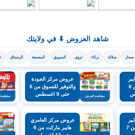
شاهد العروض ⬇ في ولايتك
صحار
صلالة
بركاء
نزوى
السويق
المصنعة
الرستاق
ع
بر
عروض مركز الجودة
ماركت روي من 6
والتوفير للتسوق من 6
حتى 9 اغسطس
مشاهدة العرض
مشاهدة 
بر
عروض مركز العامري
ماركت الخوير من 7
هايبر ماركت من 6