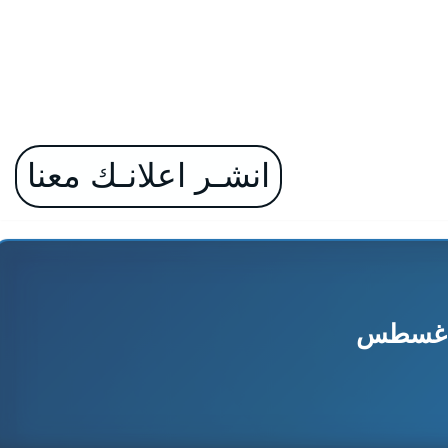
انشـر اعلانـك معنا