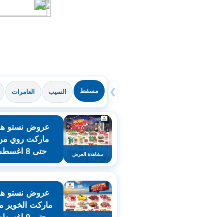
مسقط
❯
السيب
العامرات
عروض نستو هاي
حتى 8 اغسطس
مشاهدة العرض
عروض نستو هاي