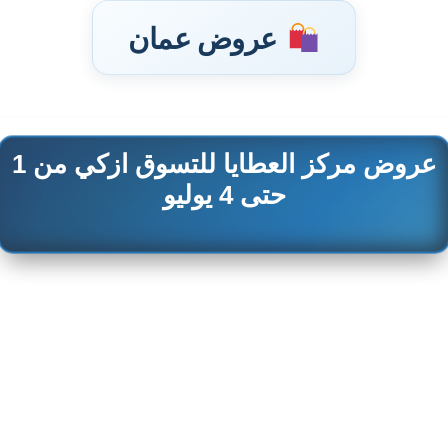
عروض عمان
عروض مركز العطايا للتسوق ازكي من 1
تخطى
إلى
حتى 4 يوليو
المحتوى