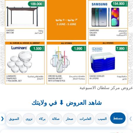
عروض مركز سلطان الاسبوعية
شاهد العروض ⬇ في ولايتك
❯
مسقط
❮
السيب
العامرات
صحار
صلالة
بركاء
نزوى
السويق
ال