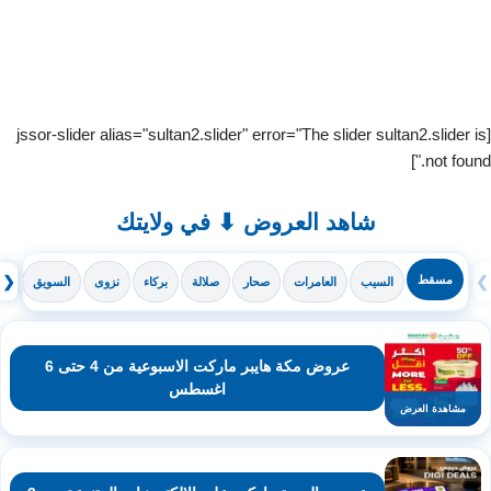
[jssor-slider alias="sultan2.slider" error="The slider sultan2.slider is
not found."]
شاهد العروض ⬇ في ولايتك
❯
مسقط
❮
السيب
العامرات
صحار
صلالة
بركاء
نزوى
السويق
ال
عروض مكة هايبر ماركت الاسبوعية من 4 حتى 6
اغسطس
مشاهدة العرض