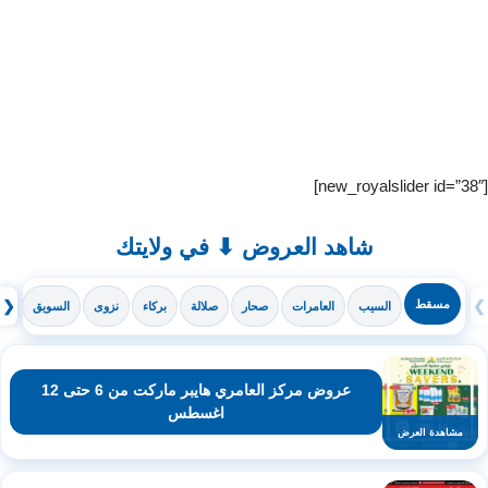
[new_royalslider id=”38″]
شاهد العروض ⬇ في ولايتك
❯
مسقط
❮
السيب
العامرات
صحار
صلالة
بركاء
نزوى
السويق
ال
عروض مركز العامري هايبر ماركت من 6 حتى 12
اغسطس
مشاهدة العرض