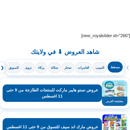
[new_royalslider id=”266″]
شاهد العروض ⬇ في ولايتك
❯
مسقط
❮
السيب
العامرات
صحار
صلالة
بركاء
نزوى
السويق
ال
عروض نستو هايبر ماركت للمنتجات الطازجة من 9 حتى
11 اغسطس
مشاهدة العرض
عروض مارك اند سيف للتسوق من 9 حتى 11 اغسطس