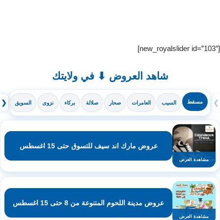
[new_royalslider id=”103″]
شاهد العروض ⬇ في ولايتك
❯
مسقط
❮
السيب
العامرات
صحار
صلالة
بركاء
نزوى
السويق
ال
عروض مارك اند سيف للتسوق حتى 15 اغسطس
مشاهدة العرض
عروض مدينة اللحوم المتنوعة من 8 حتى 15 اغسطس
مشاهدة العرض