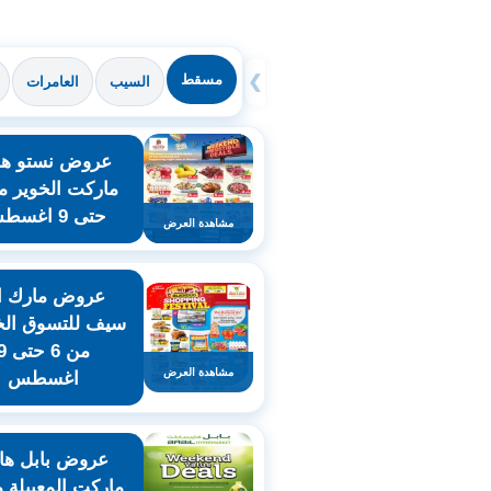
مسقط
❯
السيب
العامرات
عروض نستو هاي
حتى 9 اغسطس
مشاهدة العرض
عروض مارك ان
سيف للتسوق ال
من 6 حتى
مشاهدة العرض
اغسطس
عروض بابل هاي