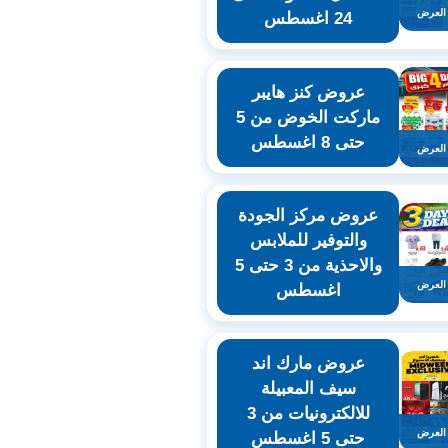
العرض
24 اغسطس
عروض كنز هايبر
ماركت الخوض من 5
حتى 8 اغسطس
العرض
عروض مركز الجودة
والتوفير للملابس
والاحذية من 3 حتى 5
العرض
اغسطس
عروض مارك اند
سيف المعبيلة
للالكترونيات من 3
العرض
حتى 5 اغسطس