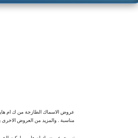
عروض الاسماك الطازجة من ك ام هايب
مناسبة . والمزيد من العروض الاخرى ب
تسري عروض ك ام هايبر ماركت الخوير وروي وصحم م