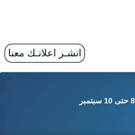
انشـر اعلانـك معنا