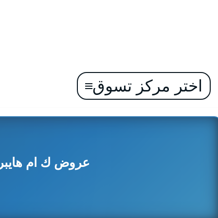
اختر مركز تسوق
تخطى
إلى
المحتوى
عروض ك ام هايبرمارك