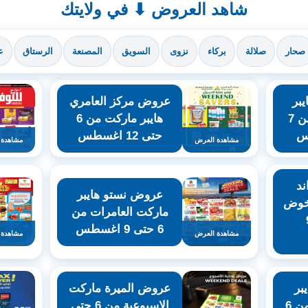
شاهد العروض ⬇ في ولايتك
صحار
صلالة
بركاء
نزوى
السويق
المصنعة
الرستاق
ع
بر
عروض مركز العامري
ماركت الخوير من 7
هايبر ماركت من 6
حتى 12 اغسطس
مشاهدة العرض
مشاهدة 
د
عروض نستو هايبر
خوض
ماركت العامرات من
 9
6 حتى 9 اغسطس
مشاهدة العرض
مشاهدة 
بر
عروض الميرة ماركت
ماركت المعبيلة من 6
الاسبوعية من 6 حتى