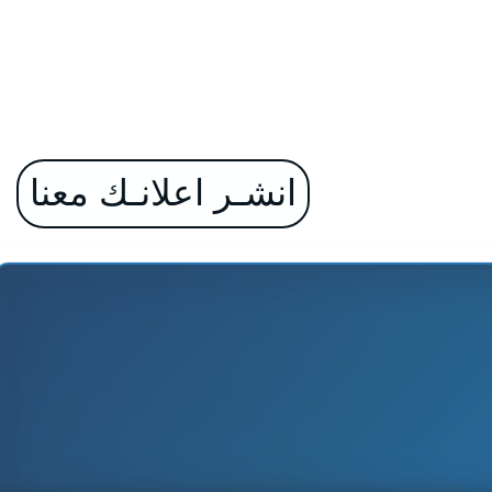
انشـر اعلانـك معنا