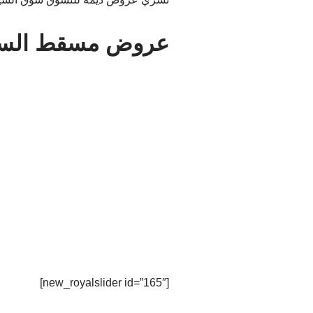
عروض مسقط الس
[new_royalslider id=”165″]