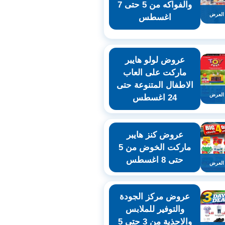
والفواكه من 5 حتى 7
العرض
اغسطس
عروض لولو هايبر
ماركت على العاب
الاطفال المتنوعة حتى
العرض
24 اغسطس
عروض كنز هايبر
ماركت الخوض من 5
حتى 8 اغسطس
العرض
عروض مركز الجودة
والتوفير للملابس
والاحذية من 3 حتى 5