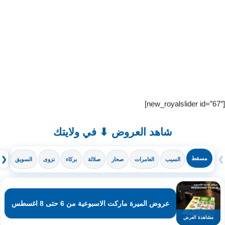
[new_royalslider id=”67″]
شاهد العروض ⬇ في ولايتك
❯
مسقط
❮
السيب
العامرات
صحار
صلالة
بركاء
نزوى
السويق
ال
عروض الميرة ماركت الاسبوعية من 6 حتى 8 اغسطس
مشاهدة العرض