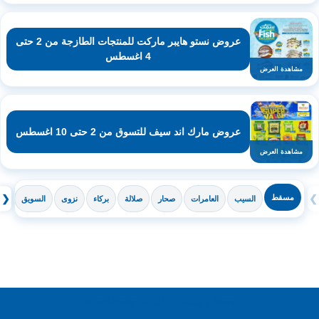
عروض نستو هايبر ماركت للمنتجات الطازجة من 2 حتى
4 اغسطس
مشاهدة العرض
عروض مارك اند سيف للتسوق من 2 حتى 10 اغسطس
مشاهدة العرض
❯
مسقط
❮
السيب
العامرات
صحار
صلالة
بركاء
نزوى
السويق
ال
Neve
| مشغل بواسطة
WordPress
اشترك لتصلك عروض مراكز التسوق
واتساب