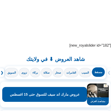
[new_royalslider id=”182″]
شاهد العروض ⬇ في ولايتك
❯
مسقط
❮
السيب
العامرات
صحار
صلالة
بركاء
نزوى
السويق
ال
عروض مارك اند سيف للتسوق حتى 15 اغسطس
مشاهدة العرض