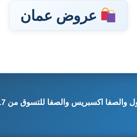
عروض عمان
صفا اكسبريس والصفا للتسوق من 17 حتى 22 فبراير