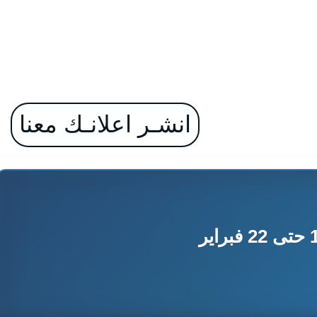
انشـر اعلانـك معنا