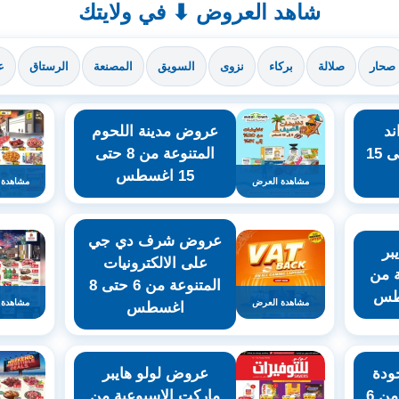
شاهد العروض ⬇ في ولايتك
صحار
صلالة
بركاء
نزوى
السويق
المصنعة
الرستاق
ع
د
عروض مدينة اللحوم
سيف للتسوق حتى 15
المتنوعة من 8 حتى
15 اغسطس
مشاهدة العرض
مشاهدة 
عروض شرف دي جي
بر
على الالكترونيات
ة من
المتنوعة من 6 حتى 8
مشاهدة العرض
مشاهدة 
اغسطس
ودة
عروض لولو هايبر
والتوفير للتسوق من 6
ماركت الاسبوعية من