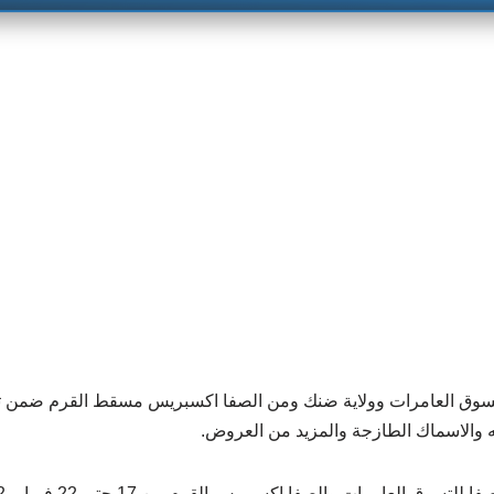
لتسوق العامرات وولاية ضنك ومن الصفا اكسبريس مسقط القرم ضمن ت
ه والاسماك الطازجة والمزيد من العروض.
العامرات والصفا اكسبريس القرم من 17 حتى 22 فبراير 2022 .