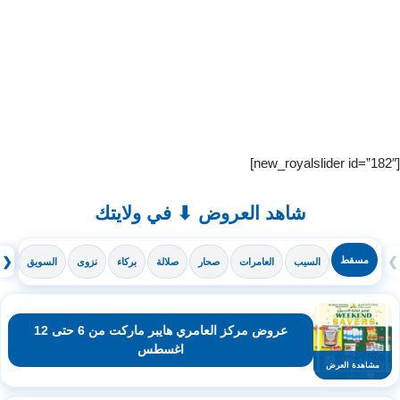
[new_royalslider id=”182″]
شاهد العروض ⬇ في ولايتك
❯
مسقط
❮
السيب
العامرات
صحار
صلالة
بركاء
نزوى
السويق
ال
عروض مركز العامري هايبر ماركت من 6 حتى 12
اغسطس
مشاهدة العرض