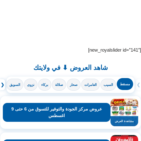
[new_royalslider id=”141″]
شاهد العروض ⬇ في ولايتك
❯
مسقط
❮
السيب
العامرات
صحار
صلالة
بركاء
نزوى
السويق
ال
عروض مركز الجودة والتوفير للتسوق من 6 حتى 9
اغسطس
مشاهدة العرض