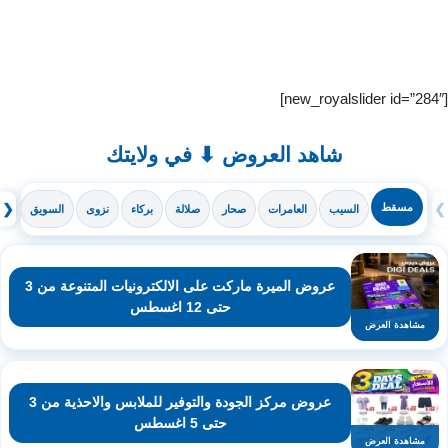
[new_royalslider id=”284″]
شاهد العروض ⬇ في ولايتك
❯
مسقط
❮
السيب
العامرات
صحار
صلالة
بركاء
نزوى
السويق
ال
عروض الميرة ماركت على الالكترونيات المتنوعة من 3
حتى 12 اغسطس
مشاهدة العرض
عروض مركز الجودة والتوفير للملابس والاحذية من 3
حتى 5 اغسطس
مشاهدة العرض