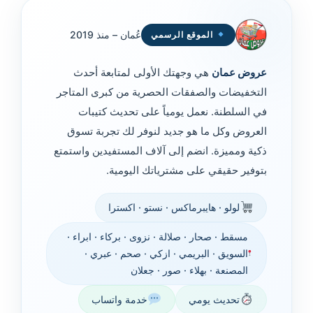
عُمان – منذ 2019
الموقع الرسمي
عروض عمان
هي وجهتك الأولى لمتابعة أحدث
التخفيضات والصفقات الحصرية من كبرى المتاجر
في السلطنة. نعمل يومياً على تحديث كتيبات
العروض وكل ما هو جديد لنوفر لك تجربة تسوق
ذكية ومميزة. انضم إلى آلاف المستفيدين واستمتع
بتوفير حقيقي على مشترياتك اليومية.
لولو · هايبرماكس · نستو · اكسترا
مسقط
· صحار · صلالة · نزوى · بركاء · ابراء ·
السويق · البريمي · ازكي · صحم · عبري ·
المصنعة · بهلاء · صور · جعلان
تحديث يومي
خدمة واتساب