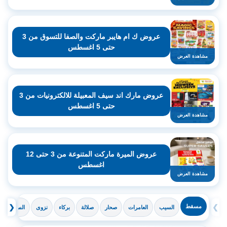
عروض ك ام هايبر ماركت والصفا للتسوق من 3
حتى 5 اغسطس
مشاهدة العرض
عروض مارك اند سيف المعبيلة للالكترونيات من 3
حتى 5 اغسطس
مشاهدة العرض
عروض الميرة ماركت المتنوعة من 3 حتى 12
اغسطس
مشاهدة العرض
❯
مسقط
❮
السيب
العامرات
صحار
صلالة
بركاء
نزوى
السويق