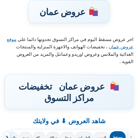
عروض عمان
اخر عروض مسقط اليوم في مراكز التسوق تجدونها دائما على
موقع
عروض عمان
، تخفيضات الهواتف والاجهزة المنزلية والمنتجات
تخطى
الغذائية والملابس وعروض اوريدو وعمانتل والمزيد من العروض
إلى
القوية .
المحتوى
عروض عمان
تخفيضات
مراكز التسوق
شاهد العروض ⬇ في ولايتك
❯
مسقط
❮
السيب
العامرات
صحار
صلالة
بركاء
نزوى
السويق