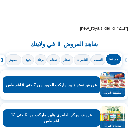
[new_royalslider id=”201″]
شاهد العروض ⬇ في ولايتك
❯
مسقط
❮
السيب
العامرات
صحار
صلالة
بركاء
نزوى
السويق
ال
عروض نستو هايبر ماركت الخوير من 7 حتى 9 اغسطس
مشاهدة العرض
عروض مركز العامري هايبر ماركت من 6 حتى 12
اغسطس
مشاهدة العرض