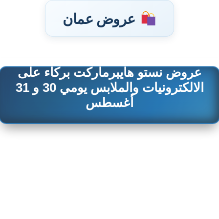
عروض عمان
عروض نستو هايبرماركت بركاء على
تخطى
الالكترونيات والملابس يومي 30 و 31
إلى
أغسطس
المحتوى