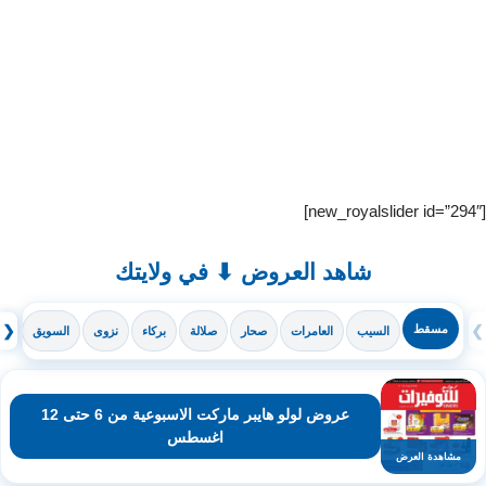
[new_royalslider id=”294″]
شاهد العروض ⬇ في ولايتك
❯
مسقط
❮
السيب
العامرات
صحار
صلالة
بركاء
نزوى
السويق
ال
عروض لولو هايبر ماركت الاسبوعية من 6 حتى 12
اغسطس
مشاهدة العرض