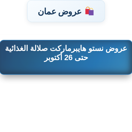
عروض عمان
عروض نستو هايبرماركت صلالة الغذائية
تخطى
إلى
حتى 26 أكتوبر
المحتوى