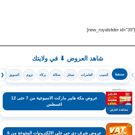
[new_royalslider id=”39″]
شاهد العروض ⬇ في ولايتك
❯
مسقط
❮
السيب
العامرات
صحار
صلالة
بركاء
نزوى
السويق
ال
عروض مكة هايبر ماركت الاسبوعية من 7 حتى 12
اغسطس
مشاهدة العرض
عروض شرف دي جي على الالكترونيات المتنوعة من 6