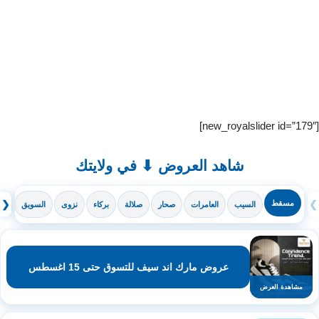
[new_royalslider id=”179″]
شاهد العروض ⬇ في ولايتك
❯
مسقط
❮
السيب
العامرات
صحار
صلالة
بركاء
نزوى
السويق
ال
عروض مارك اند سيف للتسوق حتى 15 اغسطس
مشاهدة العرض