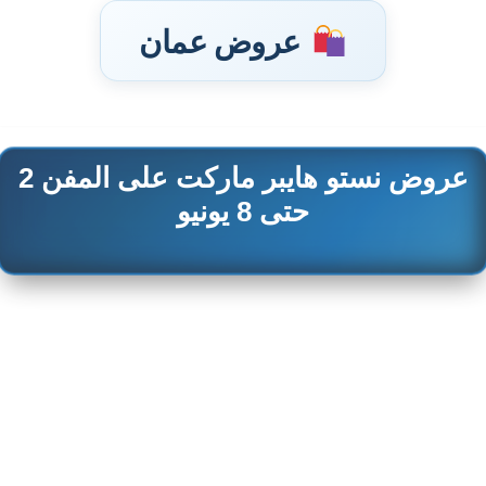
عروض عمان
عروض نستو هايبر ماركت على المفن 2
تخطى
إلى
حتى 8 يونيو
المحتوى