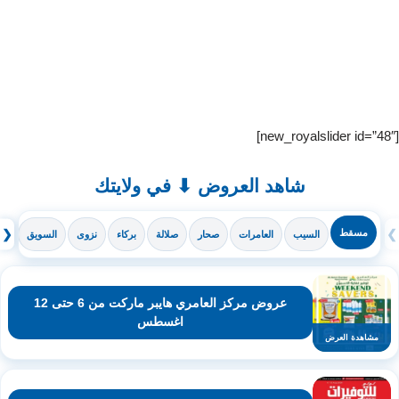
[new_royalslider id=”48″]
شاهد العروض ⬇ في ولايتك
❯
مسقط
❮
السيب
العامرات
صحار
صلالة
بركاء
نزوى
السويق
ال
عروض مركز العامري هايبر ماركت من 6 حتى 12
اغسطس
مشاهدة العرض