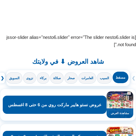
[jssor-slider alias="nesto6.slider" error="The slider nesto6.slider is
not found."]
شاهد العروض ⬇ في ولايتك
❯
مسقط
❮
السيب
العامرات
صحار
صلالة
بركاء
نزوى
السويق
ال
عروض نستو هايبر ماركت روي من 6 حتى 8 اغسطس
مشاهدة العرض