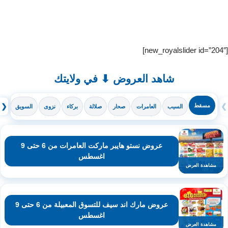
[new_royalslider id=”204″]
شاهد العروض ⬇ في ولايتك
❯
مسقط
❮
السيب
العامرات
صحار
صلالة
بركاء
نزوى
السويق
ال
عروض نستو هايبر ماركت العامرات من 6 حتى 9
اغسطس
مشاهدة العرض
عروض مارك اند سيف للتسوق المعبيلة من 6 حتى 9
اغسطس
مشاهدة العرض