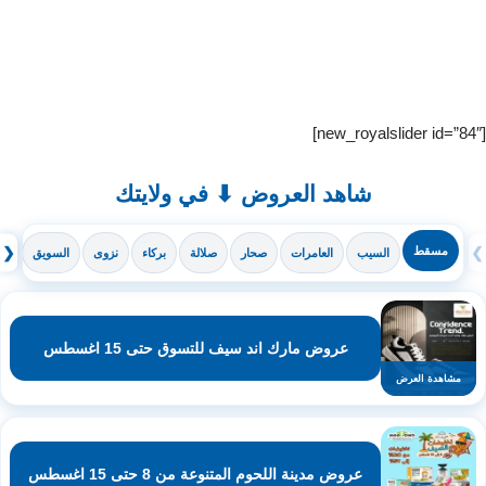
[new_royalslider id=”84″]
شاهد العروض ⬇ في ولايتك
❯
مسقط
❮
السيب
العامرات
صحار
صلالة
بركاء
نزوى
السويق
ال
عروض مارك اند سيف للتسوق حتى 15 اغسطس
مشاهدة العرض
عروض مدينة اللحوم المتنوعة من 8 حتى 15 اغسطس