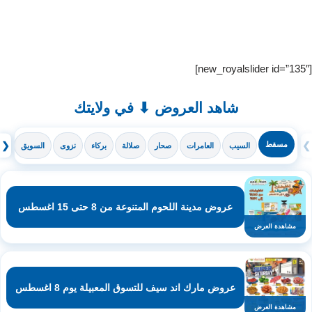
[new_royalslider id=”135″]
شاهد العروض ⬇ في ولايتك
❯
مسقط
❮
السيب
العامرات
صحار
صلالة
بركاء
نزوى
السويق
ال
عروض مدينة اللحوم المتنوعة من 8 حتى 15 اغسطس
مشاهدة العرض
عروض مارك اند سيف للتسوق المعبيلة يوم 8 اغسطس
مشاهدة العرض