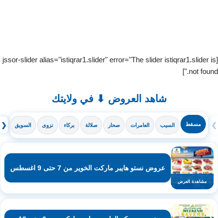
[jssor-slider alias="istiqrar1.slider" error="The slider istiqrar1.slider is
not found."]
شاهد العروض ⬇ في ولايتك
❯
مسقط
❮
السيب
العامرات
صحار
صلالة
بركاء
نزوى
السويق
ال
عروض نستو هايبر ماركت الخوير من 7 حتى 9 اغسطس
مشاهدة العرض