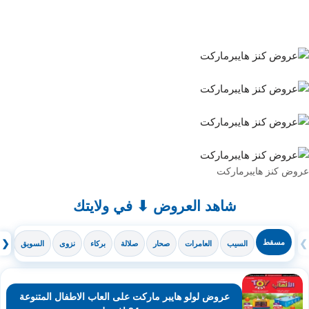
عروض كنز هايبرماركت
شاهد العروض ⬇ في ولايتك
❯
مسقط
❮
السيب
العامرات
صحار
صلالة
بركاء
نزوى
السويق
ال
عروض لولو هايبر ماركت على العاب الاطفال المتنوعة