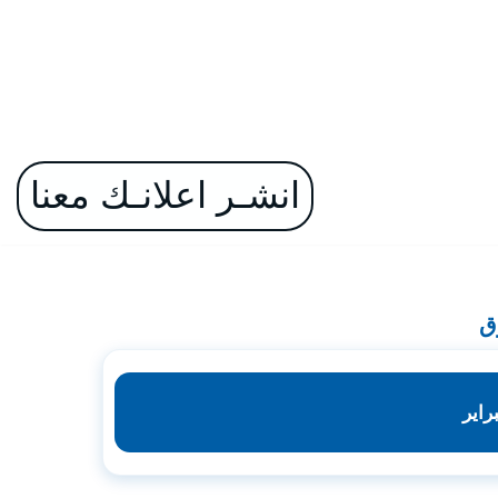
انشـر اعلانـك معنا
ق