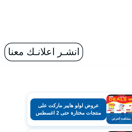
انشـر اعلانـك معنا
عروض لولو هايبر ماركت على
منتجات مختارة حتى 2 اغسطس
مشاهدة العرض