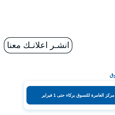
انشـر اعلانـك معنا
وق
ز العامرة للتسوق بركاء حتى 1 فبراير