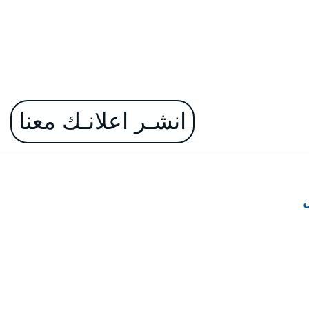
انشـر اعلانـك معنا