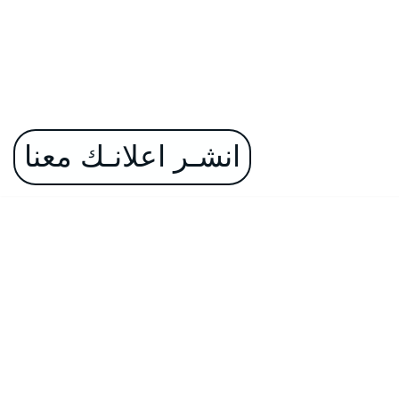
انشـر اعلانـك معنا