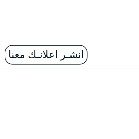
انشـر اعلانـك معنا