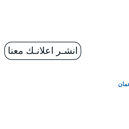
انشـر اعلانـك معنا
مان